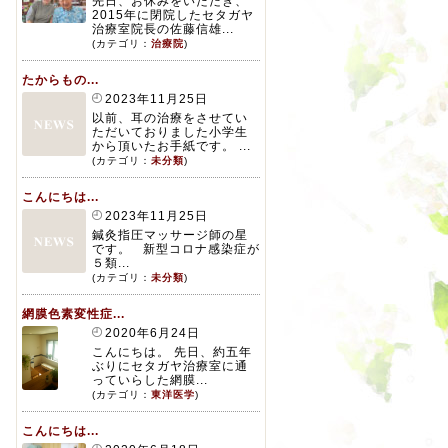
先日、お休みをいただき、
2015年に閉院したセタガヤ
治療室院長の佐藤信雄...
(カテゴリ：
治療院
)
たからもの...
2023年11月25日
以前、耳の治療をさせてい
ただいておりました小学生
から頂いたお手紙です。 ...
(カテゴリ：
未分類
)
こんにちは...
2023年11月25日
鍼灸指圧マッサージ師の星
です。 新型コロナ感染症が
５類...
(カテゴリ：
未分類
)
網膜色素変性症...
2020年6月24日
こんにちは。 先日、約五年
ぶりにセタガヤ治療室に通
っていらした網膜...
(カテゴリ：
東洋医学
)
こんにちは...