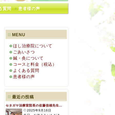
る質問
患者様の声
MENU
ほし治療院について
ごあいさつ
鍼・灸について
コースと料金（税込）
よくある質問
患者様の声
ージの先頭に戻る
最近の投稿
セタガヤ治療室院長の佐藤信雄先生...
2025年9月16日