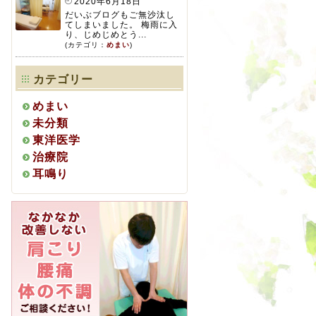
2020年6月18日
だいぶブログもご無沙汰し
てしまいました。 梅雨に入
り、じめじめとう...
(カテゴリ：
めまい
)
カテゴリー
めまい
未分類
東洋医学
治療院
耳鳴り