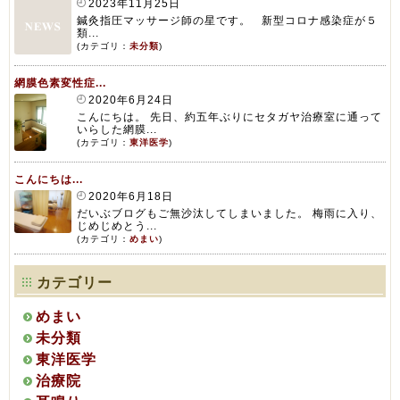
2023年11月25日
鍼灸指圧マッサージ師の星です。 新型コロナ感染症が５
類...
(カテゴリ：
未分類
)
網膜色素変性症...
2020年6月24日
こんにちは。 先日、約五年ぶりにセタガヤ治療室に通って
いらした網膜...
(カテゴリ：
東洋医学
)
こんにちは...
2020年6月18日
だいぶブログもご無沙汰してしまいました。 梅雨に入り、
じめじめとう...
(カテゴリ：
めまい
)
カテゴリー
めまい
未分類
東洋医学
治療院